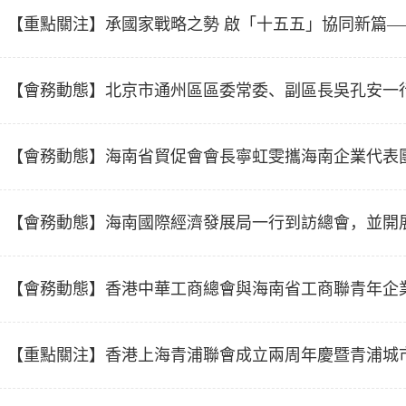
【重點關注】承國家戰略之勢 啟「十五五」協同新篇
京都市圈科技產業融合創新推進會
【會務動態】北京市通州區區委常委、副區長吳孔安一
【會務動態】海南省貿促會會長寧虹雯攜海南企業代表
並簽署合作備忘錄
【會務動態】海南國際經濟發展局一行到訪總會，並開
【會務動態】香港中華工商總會與海南省工商聯青年企
【重點關注】香港上海青浦聯會成立兩周年慶暨青浦城