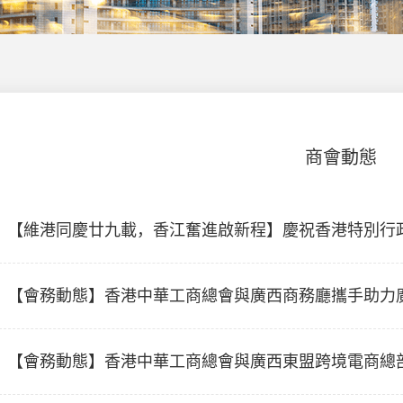
商會動態
【維港同慶廿九載，香江奮進啟新程】慶祝香港特別行
港中華工商總會開放日交流活動圓滿舉行
【會務動態】香港中華工商總會與廣西商務廳攜手助力
【會務動態】香港中華工商總會與廣西東盟跨境電商總