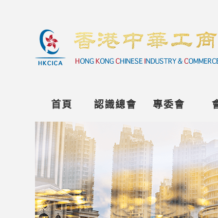
首頁
認識總會
專委會